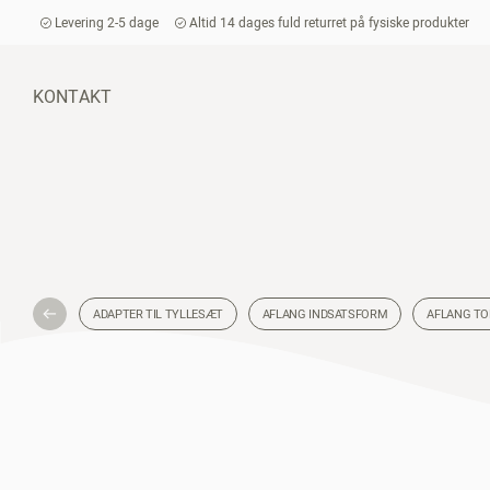
Levering 2-5 dage
Altid 14 dages fuld returret på fysiske produkter
KONTAKT
ADAPTER TIL TYLLESÆT
AFLANG INDSATSFORM
AFLANG TO