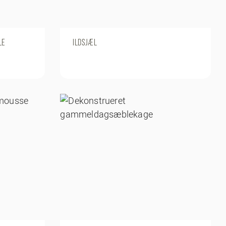
LE
ILDSJÆL