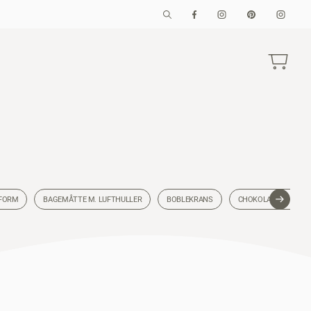
FORM
BAGEMÅTTE M. LUFTHULLER
BOBLEKRANS
CHOKOLADEBARER, B